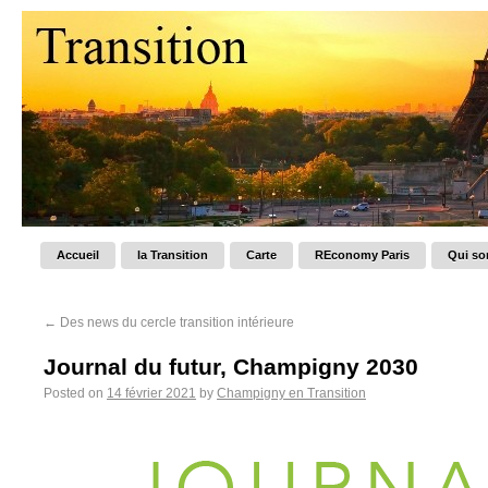
Accueil
la Transition
Carte
REconomy Paris
Qui s
←
Des news du cercle transition intérieure
Journal du futur, Champigny 2030
Posted on
14 février 2021
by
Champigny en Transition