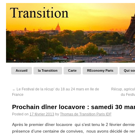
Accueil
la Transition
Carte
REconomy Paris
Qui s
←
Le Festival de la récup’ du 18 au 24 mars en Ile de
Récup, agricul
France
du Festi
Prochain dîner locavore : samedi 30 mar
Posted on
17 février 2013
by
Thomas de Transition Paris IDF
Après le premier dîner locavore qui s'est tenu le 2 février derni
présence d’une centaine de convives, nous avons décidé de ren