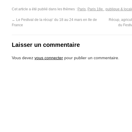
Cet article a été publié dans les thèmes :
Paris
,
Paris 18e.
,
publique & local
←
Le Festival de la récup’ du 18 au 24 mars en Ile de
Récup, agricul
France
du Festi
Laisser un commentaire
Vous devez
vous connecter
pour publier un commentaire.