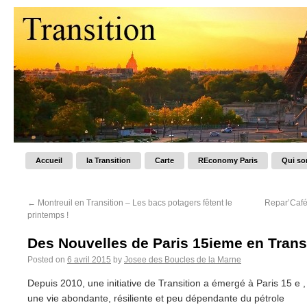
Accueil
la Transition
Carte
REconomy Paris
Qui s
←
Montreuil en Transition – Les bacs potagers fêtent le
Repar’Café
printemps !
Des Nouvelles de Paris 15ieme en Trans
Posted on
6 avril 2015
by
Josee des Boucles de la Marne
Depuis 2010, une initiative de Transition a émergé à Paris 15 e ,
une vie abondante, résiliente et peu dépendante du pétrole