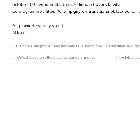
octobre. 50 événements dans 20 lieux à travers la ville !
Le programme :
https://champigny-en-
transition.net/fete-de-la-
t
Au plaisir de vous y voir :)
Mikhal
Cet article a été publié dans les thèmes :
Champigny En Transition
.
Ajoutez
←
Qu’est-ce qu’on attend ?… La bande annonce !
14 octobre : 