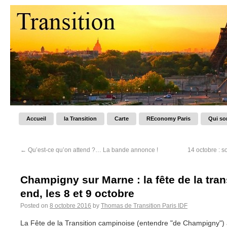
Accueil
la Transition
Carte
REconomy Paris
Qui s
←
Qu’est-ce qu’on attend ?… La bande annonce !
14 octobre : 
Champigny sur Marne : la fête de la tran
end, les 8 et 9 octobre
Posted on
8 octobre 2016
by
Thomas de Transition Paris IDF
La Fête de la Transition campinoise (entendre "de Champigny") 