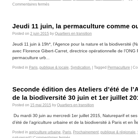
Commentaires fermés
Jeudi 11 juin, la permaculture comme ou
Posted on
2 juin 2015
by
Quartiers en transition
Jeudi 11 juin à 19h*, l’Agence pour la nature et la biodiversité 
avec Florence Gibert-Carret, directrice opérationnelle de l’ONG
permaculture urb...
Posted in
Paris
,
publique & locale
,
Syndication.
|
Tagged
Permaculture
|
Co
Seconde édition des Ateliers d’été de l’
de la biodiversité 30 juin et 1er juillet 2
Posted on
15 mai 2015
by
Quartiers en transition
Du mardi 30 juin au mercredi 1er juillet 2015, Natureparif et ses
d’été de l’agriculture urbaine et de la biodiversité à Paris et en Î
Posted in
agriculture urbaine
,
Paris
,
Prochainement
,
publique & régionale
,
natureparif
|
Commentaires fermés