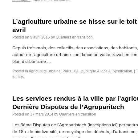
L’agriculture urbaine se hisse sur le toi
avril
Posted on
9 avril 2015
by
Quartiers en transition
Depuis trois mois, des collectifs, des associations, des habitants
autour de l’agriculture urbaine.. ont lancé un vaste travail en li
plan d’urbanisme ...
Posted in
agriculture urbaine
,
Paris 18e.
,
publique & locale
,
Syndication.
|
T
fermés
Les services rendus à la ville par l’agric
Dernière Disputes de l’Agroparitech
Posted on
17 mars 2014
by
Quartiers en transition
Les 3ème Disputes de l’Agroparistech (inscriptions ici) permettro
de 18h de biodiversité, de recyclage des déchets, d’urbanisme,