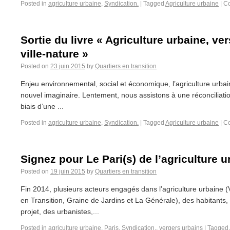
Posted in
agriculture urbaine
,
Syndication.
|
Tagged
Agriculture urbaine
|
Co
Sortie du livre « Agriculture urbaine, ve
ville-nature »
Posted on
23 juin 2015
by
Quartiers en transition
Enjeu environnemental, social et économique, l’agriculture urbai
nouvel imaginaire. Lentement, nous assistons à une réconciliation 
biais d’une ...
Posted in
agriculture urbaine
,
Syndication.
|
Tagged
Agriculture urbaine
|
Co
Signez pour Le Pari(s) de l’agriculture u
Posted on
19 juin 2015
by
Quartiers en transition
Fin 2014, plusieurs acteurs engagés dans l’agriculture urbaine 
en Transition, Graine de Jardins et La Générale), des habitants,
projet, des urbanistes,...
Posted in
agriculture urbaine
,
Paris
,
Syndication.
,
vergers urbains
|
Tagged