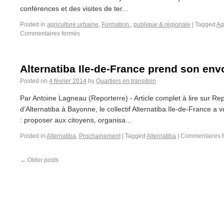
conférences et des visites de ter...
Posted in
agriculture urbaine
,
Formation.
,
publique & régionale
|
Tagged
Ag
Commentaires fermés
Alternatiba Ile-de-France prend son env
Posted on
4 février 2014
by
Quartiers en transition
Par Antoine Lagneau (Reporterre) - Article complet à lire sur Rep
d’Alternatiba à Bayonne, le collectif Alternatiba Ile-de-France a v
: proposer aux citoyens, organisa...
Posted in
Alternatiba
,
Prochainement
|
Tagged
Alternatiba
|
Commentaires 
←
Older posts