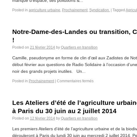
manque d’espace, ses pollutions &...
Posted in
agriculture urbaine
,
Prochainement
,
Syndication.
|
Tagged
Agricu
Notre-Dame-des-Landes ou transition, Cam
!
Posted on
21 février 2014
by
Quartiers en transition
Camille, pseudonyme en forme de clin d’œil aux Zadistes de N
début février aux questions de Radio Solidaire à l’occasion d’un
noir des grands projets inutiles. Un...
Posted in
Prochainement
|
Commentaires fermés
Les Ateliers d’été de l’agriculture urbain
à Paris du 30 juin au 2 juillet 2014
Posted on
12 février 2014
by
Quartiers en transition
Les premiers Ateliers d’été de l’agriculture urbaine et de la biod
dérouleront à Paris du lundi 30 juin au mercredi 2 juillet 2014. P