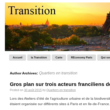
Accueil
la Transition
Carte
REconomy Paris
Qui s
Quartiers en transition
Author Archives:
Gros plan sur trois acteurs franciliens d
Posted on
30 août 2015
by
Quartiers en transition
Lors des Ateliers d’été de l’agriculture urbaine et de la biodivers
étaient organisée sur différents sites à Paris et en Ile-de-France.