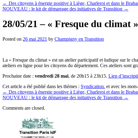
←
Des citoyens à énergie positive à Liège, Charleroi et dans le Brab
NOUVEAU : le kit de démarrage des initiatives de Transition
→
28/05/21 – « Fresque du climat »
Posted on
26 mai 2021
by
Champigny en Transition
La « Fresque du climat » est un atelier participatif et ludique sur le
ateliers en ligne pour les citoyens du département. Ces ateliers sont grat
Prochaine date :
vendredi 28 mai
, de 20h15 à 23h15.
Lien d’inscript
Cet article a été publié dans les thèmes :
Syndication.
et avec les mots
←
Des citoyens à énergie positive à Liège, Charleroi et dans le Brab
NOUVEAU : le kit de démarrage des initiatives de Transition
→
Comments are closed.