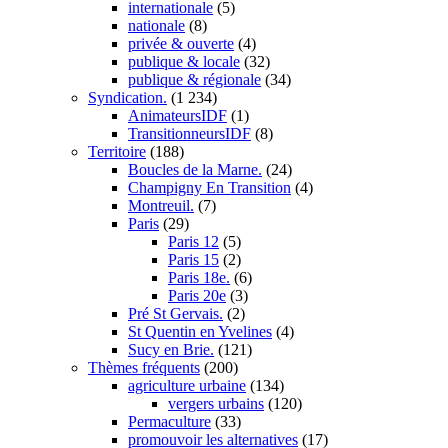
internationale
(5)
nationale
(8)
privée & ouverte
(4)
publique & locale
(32)
publique & régionale
(34)
Syndication.
(1 234)
AnimateursIDF
(1)
TransitionneursIDF
(8)
Territoire
(188)
Boucles de la Marne.
(24)
Champigny En Transition
(4)
Montreuil.
(7)
Paris
(29)
Paris 12
(5)
Paris 15
(2)
Paris 18e.
(6)
Paris 20e
(3)
Pré St Gervais.
(2)
St Quentin en Yvelines
(4)
Sucy en Brie.
(121)
Thèmes fréquents
(200)
agriculture urbaine
(134)
vergers urbains
(120)
Permaculture
(33)
promouvoir les alternatives
(17)