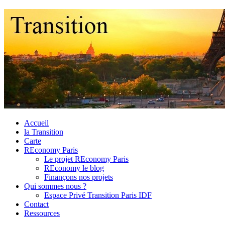
Skip
Accueil
to
la Transition
content
Carte
REconomy Paris
Le projet REconomy Paris
REconomy le blog
Finançons nos projets
Qui sommes nous ?
Espace Privé Transition Paris IDF
Contact
Ressources