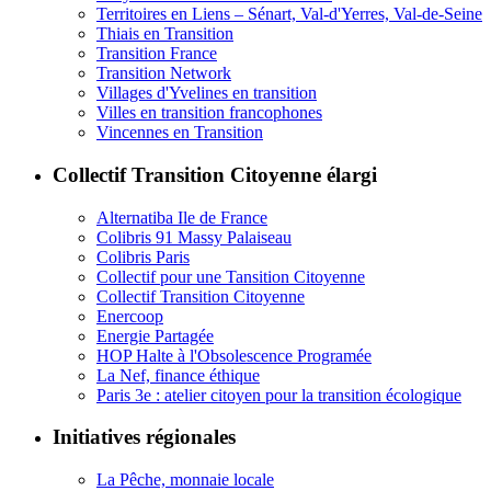
Territoires en Liens – Sénart, Val-d'Yerres, Val-de-Seine
Thiais en Transition
Transition France
Transition Network
Villages d'Yvelines en transition
Villes en transition francophones
Vincennes en Transition
Collectif Transition Citoyenne élargi
Alternatiba Ile de France
Colibris 91 Massy Palaiseau
Colibris Paris
Collectif pour une Tansition Citoyenne
Collectif Transition Citoyenne
Enercoop
Energie Partagée
HOP Halte à l'Obsolescence Programée
La Nef, finance éthique
Paris 3e : atelier citoyen pour la transition écologique
Initiatives régionales
La Pêche, monnaie locale