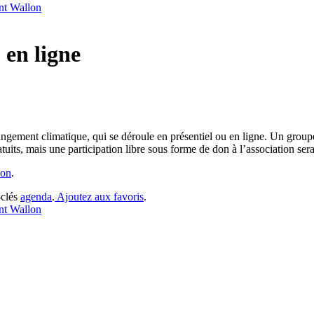
ant Wallon
 en ligne
 changement climatique, qui se déroule en présentiel ou en ligne. Un gro
uits, mais une participation libre sous forme de don à l’association serait
ion
.
-clés
agenda
.
Ajoutez aux favoris
.
ant Wallon