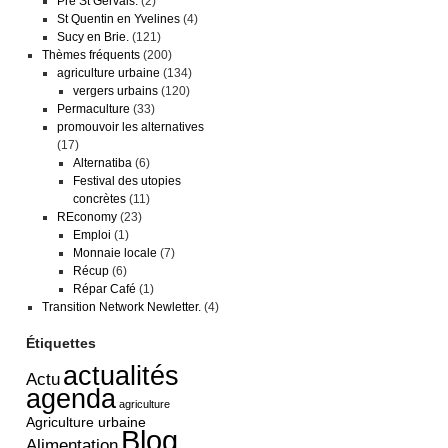
Pré St Gervais.
(2)
St Quentin en Yvelines
(4)
Sucy en Brie.
(121)
Thèmes fréquents
(200)
agriculture urbaine
(134)
vergers urbains
(120)
Permaculture
(33)
promouvoir les alternatives
(17)
Alternatiba
(6)
Festival des utopies
concrètes
(11)
REconomy
(23)
Emploi
(1)
Monnaie locale
(7)
Récup
(6)
Répar Café
(1)
Transition Network Newletter.
(4)
Étiquettes
actualités
Actu
agenda
agriculture
Agriculture urbaine
Blog
Alimentation