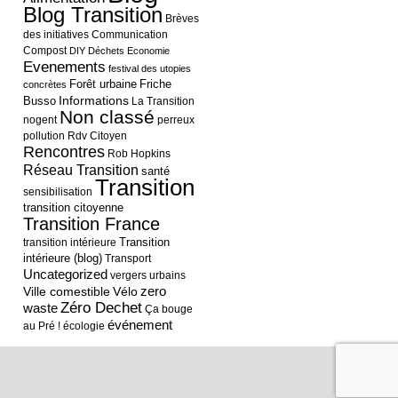
Blog Transition
Brèves
des initiatives
Communication
Compost
DIY
Déchets
Economie
Evenements
festival des utopies
Forêt urbaine
Friche
concrètes
Informations
Busso
La Transition
Non classé
nogent
perreux
pollution
Rdv Citoyen
Rencontres
Rob Hopkins
Réseau Transition
santé
Transition
sensibilisation
transition citoyenne
Transition France
Transition
transition intérieure
intérieure (blog)
Transport
Uncategorized
vergers urbains
Ville comestible
Vélo
zero
Zéro Dechet
waste
Ça bouge
événement
au Pré !
écologie