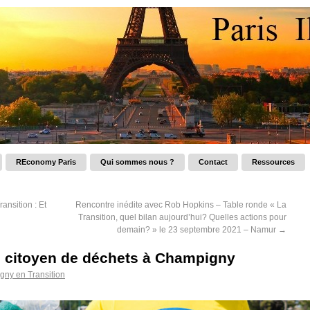
REconomy Paris
Qui sommes nous ?
Contact
Ressources
nsition : Et
Rencontre inédite avec Rob Hopkins – Table ronde « La
Transition, quel bilan aujourd’hui? Quelles actions pour
demain? » le 23 septembre 2021 – Namur
→
 citoyen de déchets à Champigny
ny en Transition