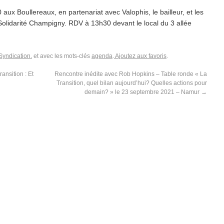
aux Boullereaux, en partenariat avec Valophis, le bailleur, et les
Solidarité Champigny. RDV à 13h30 devant le local du 3 allée
Syndication.
et avec les mots-clés
agenda
.
Ajoutez aux favoris
.
nsition : Et
Rencontre inédite avec Rob Hopkins – Table ronde « La
Transition, quel bilan aujourd’hui? Quelles actions pour
demain? » le 23 septembre 2021 – Namur
→