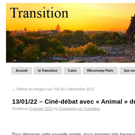
Accueil
la Transition
Carte
REconomy Paris
Qui s
←
Retour en images sur l’AG du 4 décembre 2021
13/01/22 – Ciné-débat avec « Animal » d
Posted on
5 janvier 2022
by
Champigny en Transition
Pour démarrer cette nouvelle année, nous sommes très heureu