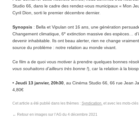
Studio 66, dans le cadre des rendez-vous municipaux « Mon Je
Cyril Dion, sorti le premier décembre dernier.
Synopsis
: Bella et Vipulan ont 16 ans, une génération persuad
e
Changement climatique, 6
extinction massive des espèces… d’i
devenir inhabitable. Ils ont beau alerter, rien ne change vraiment
source du problème : notre relation au monde vivant.
Ce film a de quoi vous motiver à prendre quelques bonnes résol
vous souhaitons d’ailleurs très bonne !
), car la relation à la bios
•
Jeudi 13 janvier, 20h30
, au Cinéma Studio 66, 66 rue Jean Ja
4,80€
Cet article a été publié dans les thèmes :
Syndication.
et avec les mots-clé
←
Retour en images sur l’AG du 4 décembre 2021