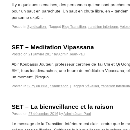
Il y a quelques semaines, des personnes qui me sont proches 
pour un saut en parachute. Un saut en chute libre, en « tandem »
personne exp&...
Posted in
Syndication.
|
Tagged
Blog Transition
,
transition intérieure
,
Voies 
SET – Meditation Vipassana
Posted on
21 janvier 2017
by
Admin Jean-Paul
Abir Koubaissi Jouteur, professeur certifiée de Taï Chi et Qi Go
SET, tous les dimanches, une heure de méditation Vipassana, elle
un moment, j&rsquo...
Posted in
Sucy en Brie.
,
Syndication.
|
Tagged
S'éveiller
,
transition intérieur
SET – La bienveillance et la raison
Posted on
27 décembre 2016
by
Admin Jean-Paul
Le message de la Transition Intérieure est clair : croire que le