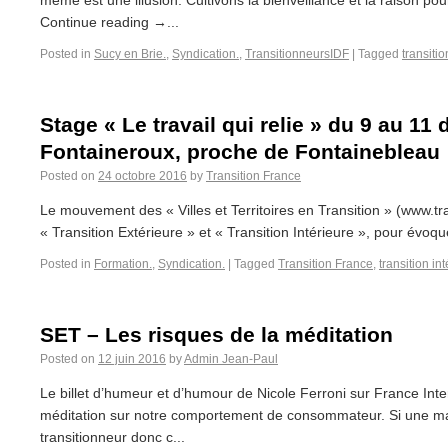
même est une illusion. Cultivons la bienveillance et la raison p
Continue reading →...
Posted in
Sucy en Brie.
,
Syndication.
,
TransitionneursIDF
|
Tagged
transitio
Stage « Le travail qui relie » du 9 au 11
Fontaineroux, proche de Fontainebleau
Posted on
24 octobre 2016
by
Transition France
Le mouvement des « Villes et Territoires en Transition » (www.tra
« Transition Extérieure » et « Transition Intérieure », pour évoque
Posted in
Formation.
,
Syndication.
|
Tagged
Transition France
,
transition in
SET – Les risques de la méditation
Posted on
12 juin 2016
by
Admin Jean-Paul
Le billet d’humeur et d’humour de Nicole Ferroni sur France Inte
méditation sur notre comportement de consommateur. Si une ma
transitionneur donc c...