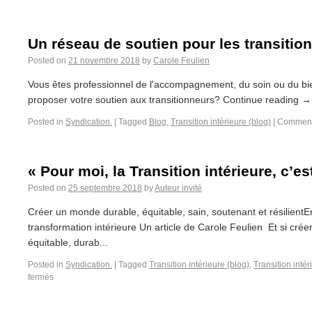
Un réseau de soutien pour les transitio
Posted on
21 novembre 2018
by
Carole Feulien
Vous êtes professionnel de l'accompagnement, du soin ou du bi
proposer votre soutien aux transitionneurs? Continue reading →.
Posted in
Syndication.
|
Tagged
Blog
,
Transition intérieure (blog)
|
Comment
« Pour moi, la Transition intérieure, c’e
Posted on
25 septembre 2018
by
Auteur invité
Créer un monde durable, équitable, sain, soutenant et résilientEn
transformation intérieure Un article de Carole Feulien Et si cré
équitable, durab...
Posted in
Syndication.
|
Tagged
Transition intérieure (blog)
,
Transition intér
fermés