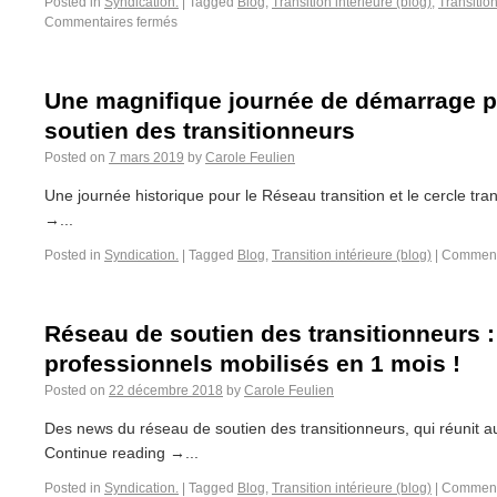
Posted in
Syndication.
|
Tagged
Blog
,
Transition intérieure (blog)
,
Transition
Commentaires fermés
Une magnifique journée de démarrage p
soutien des transitionneurs
Posted on
7 mars 2019
by
Carole Feulien
Une journée historique pour le Réseau transition et le cercle tran
→...
Posted in
Syndication.
|
Tagged
Blog
,
Transition intérieure (blog)
|
Comment
Réseau de soutien des transitionneurs :
professionnels mobilisés en 1 mois !
Posted on
22 décembre 2018
by
Carole Feulien
Des news du réseau de soutien des transitionneurs, qui réunit au
Continue reading →...
Posted in
Syndication.
|
Tagged
Blog
,
Transition intérieure (blog)
|
Comment