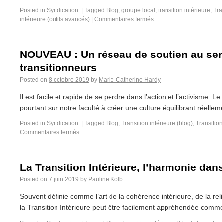
Posted in
Syndication.
|
Tagged
Blog
,
groupe local
,
transition intérieure
,
Tra
intérieure (outils avancés)
|
Commentaires fermés
NOUVEAU : Un réseau de soutien au ser
transitionneurs
Posted on
8 octobre 2019
by
Marie-Catherine Hardy
Il est facile et rapide de se perdre dans l’action et l’activisme. 
pourtant sur notre faculté à créer une culture équilibrant réelle
Posted in
Syndication.
|
Tagged
Blog
,
Transition intérieure (blog)
,
Transition
Commentaires fermés
La Transition Intérieure, l’harmonie da
Posted on
7 juin 2019
by
Pauline Kolb
Souvent définie comme l’art de la cohérence intérieure, de la reli
la Transition Intérieure peut être facilement appréhendée comme