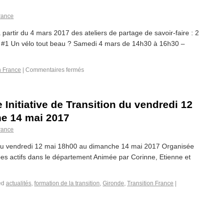
France
partir du 4 mars 2017 des ateliers de partage de savoir-faire : 2
. #1 Un vélo tout beau ? Samedi 4 mars de 14h30 à 16h30 –
n France
|
Commentaires fermés
Initiative de Transition du vendredi 12
e 14 mai 2017
France
n du vendredi 12 mai 18h00 au dimanche 14 mai 2017 Organisée
pes actifs dans le département Animée par Corinne, Etienne et
ed
actualités
,
formation de la transition
,
Gironde
,
Transition France
|