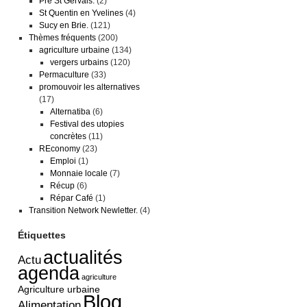
Pré St Gervais.
(2)
St Quentin en Yvelines
(4)
Sucy en Brie.
(121)
Thèmes fréquents
(200)
agriculture urbaine
(134)
vergers urbains
(120)
Permaculture
(33)
promouvoir les alternatives
(17)
Alternatiba
(6)
Festival des utopies
concrètes
(11)
REconomy
(23)
Emploi
(1)
Monnaie locale
(7)
Récup
(6)
Répar Café
(1)
Transition Network Newletter.
(4)
Étiquettes
actualités
Actu
agenda
agriculture
Agriculture urbaine
Blog
Alimentation