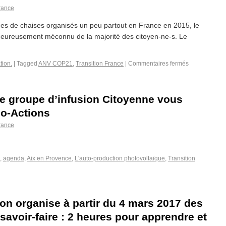
France
es de chaises organisés un peu partout en France en 2015, le
reusement méconnu de la majorité des citoyen-ne-s. Le
tion.
|
Tagged
ANV COP21
,
Transition France
|
Commentaires fermés
e groupe d’infusion Citoyenne vous
o-Actions
France
,
agenda
,
Aix en Provence
,
L'auto-production photovoltaïque
,
Transition
ion organise à partir du 4 mars 2017 des
 savoir-faire : 2 heures pour apprendre et