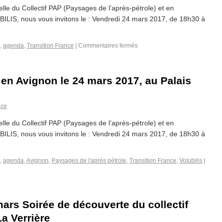
lle du Collectif PAP (Paysages de l’après-pétrole) et en
UBILIS, nous vous invitons le : Vendredi 24 mars 2017, de 18h30 à
,
agenda
,
Transition France
|
Commentaires fermés
» en Avignon le 24 mars 2017, au Palais
nce
lle du Collectif PAP (Paysages de l’après-pétrole) et en
UBILIS, nous vous invitons le : Vendredi 24 mars 2017, de 18h30 à
,
agenda
,
Avignon
,
Paysages de l'après pétrole
,
Transition France
,
Volubilis
|
ars Soirée de découverte du collectif
a Verrière