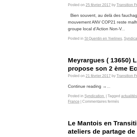
Posted on
25 février 2017
by
Transition 
Bien souvent, au delà des fauchag
mouvement ANV COP21 reste malheu
groupe local d’Action Non-V...
Posted in
St Quentin en Yvelines
,
Syndica
Meyrargues ( 13650) L
propose son 2 ème Ec
Posted on
21 février 2017
by
Transition 
Continue reading →...
Posted in
Syndication.
|
Tagged
actualités
France
|
Commentaires fermés
Le Mantois en Transit
ateliers de partage de