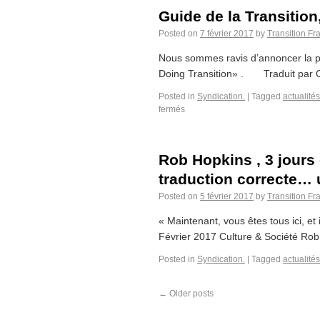
Guide de la Transition
Posted on
7 février 2017
by
Transition Fr
Nous sommes ravis d’annoncer la pu
Doing Transition» . Traduit par Ca
Posted in
Syndication.
|
Tagged
actualités
fermés
Rob Hopkins , 3 jours 
traduction correcte… 
Posted on
5 février 2017
by
Transition Fr
« Maintenant, vous êtes tous ici, et
Février 2017 Culture & Société Ro
Posted in
Syndication.
|
Tagged
actualités
←
Older posts