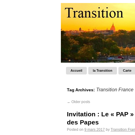
Accueil
la Transition
Carte
Transition France
Tag Archives:
←
Older posts
Invitation : Le « PAP 
des Papes
Posted on
9 mars 2017
by
Transition Fra