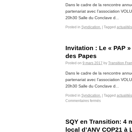
Dans le cadre de la rencontre annue
partenariat avec l’association VOL
20h30 Salle du Conclave d...
Posted in
Syndication.
|
Tagged
actualités
Invitation : Le « PAP 
des Papes
Posted on
9 mars 2017
by
Transition Fra
Dans le cadre de la rencontre annue
partenariat avec l’association VOL
20h30 Salle du Conclave d...
Posted in
Syndication.
|
Tagged
actualités
Commentaires fermés
SQY en Transition: 4 m
local d’ANV COP21 à L