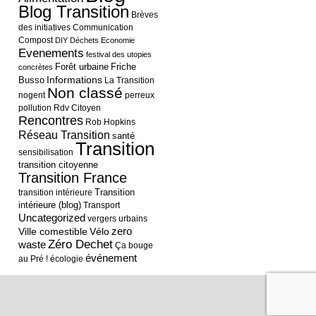
Blog Transition
Brèves
des initiatives
Communication
Compost
DIY
Déchets
Economie
Evenements
festival des utopies
Forêt urbaine
Friche
concrètes
Informations
Busso
La Transition
Non classé
nogent
perreux
pollution
Rdv Citoyen
Rencontres
Rob Hopkins
Réseau Transition
santé
Transition
sensibilisation
transition citoyenne
Transition France
Transition
transition intérieure
intérieure (blog)
Transport
Uncategorized
vergers urbains
Ville comestible
Vélo
zero
Zéro Dechet
waste
Ça bouge
événement
au Pré !
écologie