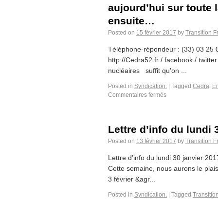
aujourd’hui sur toute
ensuite…
Posted on
15 février 2017
by
Transition 
Téléphone-répondeur : (33) 03 25 0
http://Cedra52.fr / facebook / twit
nucléaires suffit qu’on ...
Posted in
Syndication.
|
Tagged
Cedra
,
E
Commentaires fermés
Lettre d’info du lundi
Posted on
13 février 2017
by
Transition 
Lettre d’info du lundi 30 janvier 201
Cette semaine, nous aurons le plais
3 février &agr...
Posted in
Syndication.
|
Tagged
Transitio