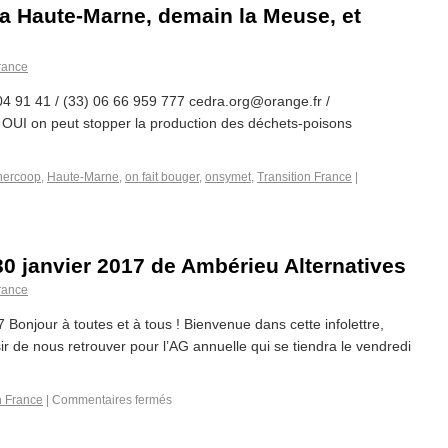
 la Haute-Marne, demain la Meuse, et
France
4 91 41 / (33) 06 66 959 777 cedra.org@orange.fr /
ter OUI on peut stopper la production des déchets-poisons
nercoop
,
Haute-Marne
,
on fait bouger
,
onsymet
,
Transition France
|
 30 janvier 2017 de Ambérieu Alternatives
France
7 Bonjour à toutes et à tous ! Bienvenue dans cette infolettre,
ir de nous retrouver pour l’AG annuelle qui se tiendra le vendredi
n France
|
Commentaires fermés