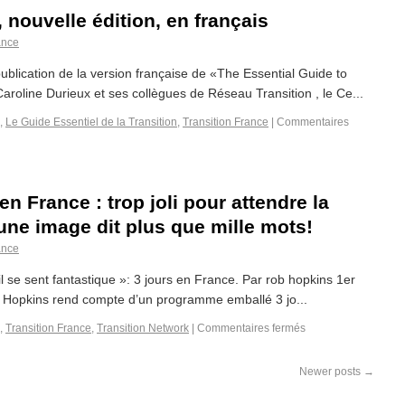
, nouvelle édition, en français
ance
blication de la version française de «The Essential Guide to
roline Durieux et ses collègues de Réseau Transition , le Ce...
,
Le Guide Essentiel de la Transition
,
Transition France
|
Commentaires
en France : trop joli pour attendre la
une image dit plus que mille mots!
ance
 il se sent fantastique »: 3 jours en France. Par rob hopkins 1er
b Hopkins rend compte d’un programme emballé 3 jo...
,
Transition France
,
Transition Network
|
Commentaires fermés
Newer posts
→