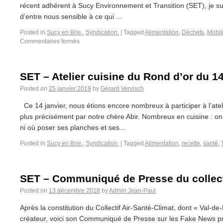
récent adhérent à Sucy Environnement et Transition (SET), je s
d’entre nous sensible à ce qui ...
Posted in
Sucy en Brie.
,
Syndication.
|
Tagged
Alimentation
,
Déchets
,
Mobil
Commentaires fermés
SET – Atelier cuisine du Rond d’or du 1
Posted on
25 janvier 2019
by
Gérard Vervisch
Ce 14 janvier, nous étions encore nombreux à participer à l’atel
plus précisément par notre chère Abir. Nombreux en cuisine : on 
ni où poser ses planches et ses...
Posted in
Sucy en Brie.
,
Syndication.
|
Tagged
Alimentation
,
recette
,
santé
,
SET – Communiqué de Presse du collecti
Posted on
13 décembre 2018
by
Admin Jean-Paul
Après la constitution du Collectif Air-Santé-Climat, dont « Val-
créateur, voici son Communiqué de Presse sur les Fake News pro