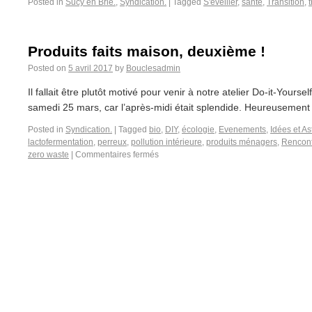
Posted in
Sucy en Brie.
,
Syndication.
|
Tagged
S'éveiller
,
santé
,
Transition
,
t
Produits faits maison, deuxième !
Posted on
5 avril 2017
by
Bouclesadmin
Il fallait être plutôt motivé pour venir à notre atelier Do-it-Yourse
samedi 25 mars, car l’après-midi était splendide. Heureusement o
Posted in
Syndication.
|
Tagged
bio
,
DIY
,
écologie
,
Evenements
,
Idées et A
lactofermentation
,
perreux
,
pollution intérieure
,
produits ménagers
,
Rencon
zero waste
|
Commentaires fermés