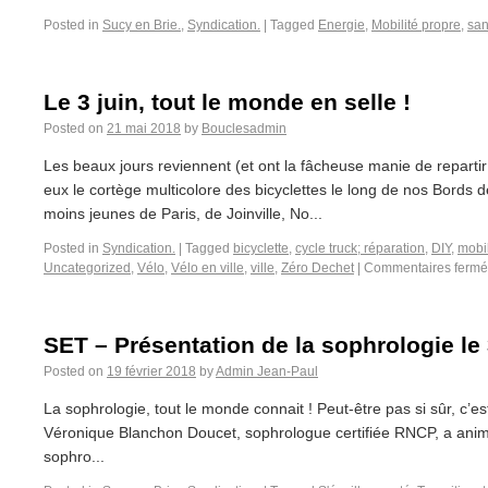
Posted in
Sucy en Brie.
,
Syndication.
|
Tagged
Energie
,
Mobilité propre
,
san
Le 3 juin, tout le monde en selle !
Posted on
21 mai 2018
by
Bouclesadmin
Les beaux jours reviennent (et ont la fâcheuse manie de repartir
eux le cortège multicolore des bicyclettes le long de nos Bords 
moins jeunes de Paris, de Joinville, No...
Posted in
Syndication.
|
Tagged
bicyclette
,
cycle truck; réparation
,
DIY
,
mobil
Uncategorized
,
Vélo
,
Vélo en ville
,
ville
,
Zéro Dechet
|
Commentaires fermé
SET – Présentation de la sophrologie le 
Posted on
19 février 2018
by
Admin Jean-Paul
La sophrologie, tout le monde connait ! Peut-être pas si sûr, c’e
Véronique Blanchon Doucet, sophrologue certifiée RNCP, a anim
sophro...