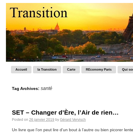
Accueil
la Transition
Carte
REconomy Paris
Qui s
santé
Tag Archives:
SET – Changer d’Ère, l’Air de rien…
Posted on
26 janvier 2019
by
Gérard Vervisch
Un livre que l’on peut lire d’un bout à l’autre ou bien picorer l