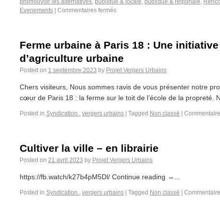
promouvoir les alternatives
,
publique & locale
,
publique & régionale
,
Renco
Evenements
|
Commentaires fermés
Ferme urbaine à Paris 18 : Une initiative
d’agriculture urbaine
Posted on
1 septembre 2023
by
Projet Vergers Urbains
Chers visiteurs, Nous sommes ravis de vous présenter notre proje
cœur de Paris 18 : la ferme sur le toit de l’école de la propreté.
Posted in
Syndication.
,
vergers urbains
|
Tagged
Non classé
|
Commentaire
Cultiver la ville – en librairie
Posted on
21 avril 2023
by
Projet Vergers Urbains
https://fb.watch/k27b4pM5Dl/ Continue reading →...
Posted in
Syndication.
,
vergers urbains
|
Tagged
Non classé
|
Commentaire