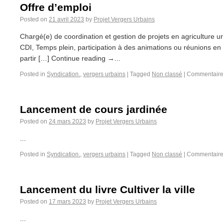
Offre d’emploi
Posted on
21 avril 2023
by
Projet Vergers Urbains
Chargé(e) de coordination et gestion de projets en agriculture u
CDI, Temps plein, participation à des animations ou réunions e
partir […] Continue reading →...
Posted in
Syndication.
,
vergers urbains
|
Tagged
Non classé
|
Commentaire
Lancement de cours jardinée
Posted on
24 mars 2023
by
Projet Vergers Urbains
...
Posted in
Syndication.
,
vergers urbains
|
Tagged
Non classé
|
Commentaire
Lancement du livre Cultiver la ville
Posted on
17 mars 2023
by
Projet Vergers Urbains
...