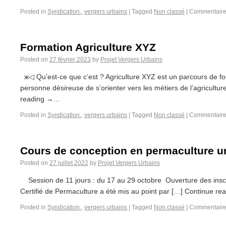
Posted in
Syndication.
,
vergers urbains
|
Tagged
Non classé
|
Commentaire
Formation Agriculture XYZ
Posted on
27 février 2023
by
Projet Vergers Urbains
ж◁ Qu’est-ce que c’est ? Agriculture XYZ est un parcours de for
personne désireuse de s’orienter vers les métiers de l’agricultur
reading →...
Posted in
Syndication.
,
vergers urbains
|
Tagged
Non classé
|
Commentaire
Cours de conception en permaculture u
Posted on
27 juillet 2022
by
Projet Vergers Urbains
Session de 11 jours : du 17 au 29 octobre Ouverture des insc
Certifié de Permaculture a été mis au point par […] Continue rea
Posted in
Syndication.
,
vergers urbains
|
Tagged
Non classé
|
Commentaire