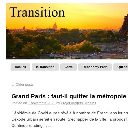
Accueil
la Transition
Carte
REconomy Paris
Qui s
←
Older posts
Grand Paris : faut-il quitter la métropole
Posted on
1 novembre 2023
by
Projet Vergers Urbains
L’épidémie de Covid aurait révélé à nombre de Franciliens leur 
L’exode urbain serait en route. S’échapper de la ville, la proposi
Continue reading →...