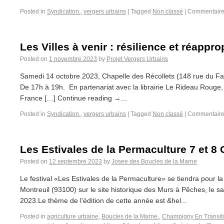
Posted in
Syndication.
,
vergers urbains
|
Tagged
Non classé
|
Commentaire
Les Villes à venir : résilience et réappro
Posted on
1 novembre 2023
by
Projet Vergers Urbains
Samedi 14 octobre 2023, Chapelle des Récollets (148 rue du Fa
De 17h à 19h. En partenariat avec la librairie Le Rideau Rouge, 
France […] Continue reading →...
Posted in
Syndication.
,
vergers urbains
|
Tagged
Non classé
|
Commentaire
Les Estivales de la Permaculture 7 et 8
Posted on
12 septembre 2023
by
Josee des Boucles de la Marne
Le festival «Les Estivales de la Permaculture» se tiendra pour 
Montreuil (93100) sur le site historique des Murs à Pêches, le 
2023.Le thème de l’édition de cette année est &hel...
Posted in
agriculture urbaine
,
Boucles de la Marne.
,
Champigny En Transit