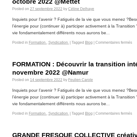
octobre 2022 @Mettet
Posted on
27 septembre 2022
by
Céline Delhaye
Inquiets pour l’avenir ? Fatigués de la vie que vous menez ?Bes
l’énergie pour (continuer à) participer activement à la Transiti
vie fondamentalement différents nous aurons be...
Posted in
Formation.
,
Syndication.
|
Tagged
Blog
|
Commentaires fermés
FORMATION : Découvrir la transition intér
novembre 2022 @Namur
Posted on
14 septembre 2022
by
Feulien Carole
Inquiets pour l’avenir ? Fatigués de la vie que vous menez ?Bes
l’énergie pour (continuer à) participer activement à la Transiti
vie fondamentalement différents nous aurons be...
Posted in
Formation.
,
Syndication.
|
Tagged
Blog
|
Commentaires fermés
GRANDE FRESQUE COLLECTIVE créative 