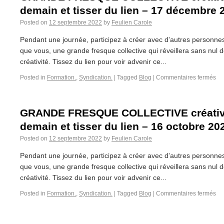
demain et tisser du lien – 17 décembre 
Posted on
12 septembre 2022
by
Feulien Carole
Pendant une journée, participez à créer avec d'autres personne
que vous, une grande fresque collective qui réveillera sans nul d
créativité. Tissez du lien pour voir advenir ce...
Posted in
Formation.
,
Syndication.
|
Tagged
Blog
|
Commentaires fermés
GRANDE FRESQUE COLLECTIVE créative 
demain et tisser du lien – 16 octobre 20
Posted on
12 septembre 2022
by
Feulien Carole
Pendant une journée, participez à créer avec d'autres personne
que vous, une grande fresque collective qui réveillera sans nul d
créativité. Tissez du lien pour voir advenir ce...
Posted in
Formation.
,
Syndication.
|
Tagged
Blog
|
Commentaires fermés