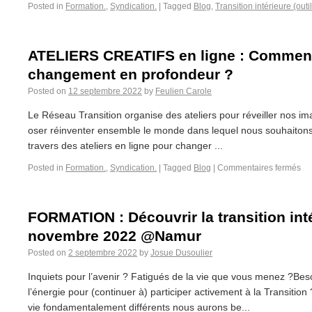
Posted in
Formation.
,
Syndication.
|
Tagged
Blog
,
Transition intérieure (out
ATELIERS CREATIFS en ligne : Commen
changement en profondeur ?
Posted on
12 septembre 2022
by
Feulien Carole
Le Réseau Transition organise des ateliers pour réveiller nos ima
oser réinventer ensemble le monde dans lequel nous souhaitons v
travers des ateliers en ligne pour changer ...
Posted in
Formation.
,
Syndication.
|
Tagged
Blog
|
Commentaires fermés
FORMATION : Découvrir la transition intér
novembre 2022 @Namur
Posted on
2 septembre 2022
by
Josue Dusoulier
Inquiets pour l’avenir ? Fatigués de la vie que vous menez ?Bes
l’énergie pour (continuer à) participer activement à la Transiti
vie fondamentalement différents nous aurons be...