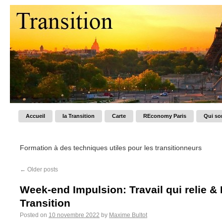
Accueil
la Transition
Carte
REconomy Paris
Qui s
Formation à des techniques utiles pour les transitionneurs
←
Older posts
Week-end Impulsion: Travail qui relie &
Transition
Posted on
10 novembre 2022
by
Maxime Bultot